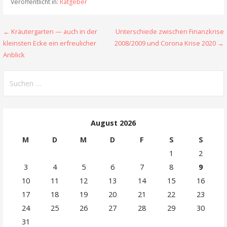
Veröffentlicht in:
Ratgeber
Beitragsnavigation
← Kräutergarten — auch in der
Unterschiede zwischen Finanzkrise
kleinsten Ecke ein erfreulicher
2008/2009 und Corona Krise 2020 →
Anblick
Suchen
nach:
August 2026
M
D
M
D
F
S
S
1
2
3
4
5
6
7
8
9
10
11
12
13
14
15
16
17
18
19
20
21
22
23
24
25
26
27
28
29
30
31