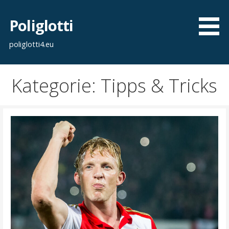
Zum
Inhalt
Poliglotti
springen
poliglotti4.eu
Kategorie: Tipps & Tricks