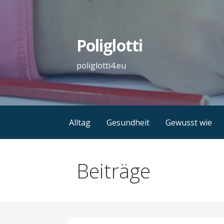
Zum
Inhalt
springen
Poliglotti
poliglotti4.eu
Alltag
Gesundheit
Gewusst wie
Beiträge